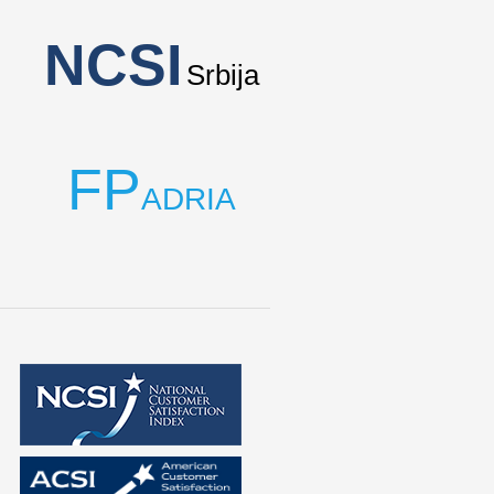
NCSI
Srbija
FP
ADRIA