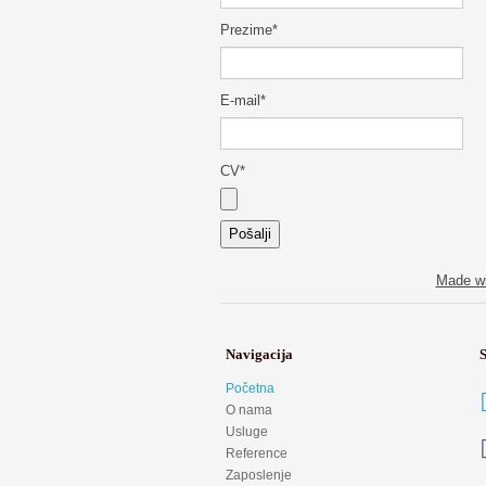
Prezime
*
E-mail
*
CV
*
Pošalji
Made wi
Navigacija
Početna
O nama
Usluge
Reference
Zaposlenje