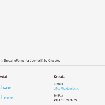
th BreezingForms for Joomla!® by Crosstec
Social
Kontakt
E-mail:
Twitter
office@faktorplus.rs
Tel|Fax
LinkedIn
+381 11 329 37 29