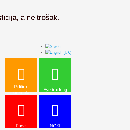
ticija, a ne trošak.
Politicki
Eye tracking
barometar
Panel
NCSI